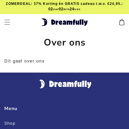
Meteen
ZOMERDEAL: 37% Korting én GRATIS cadeau t.w.v. €24,95.:
naar de
02
02
24
uur
min
sec
content
Winkelwa
Over ons
Dit gaat over ons
Menu
Shop